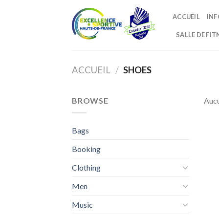
Skip
ACCUEIL
INF
to
content
SALLE DE FIT
ACCUEIL
/
SHOES
BROWSE
Aucu
Bags
Booking
Clothing
Men
Music